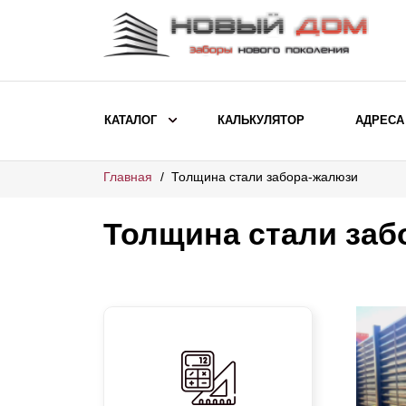
КАТАЛОГ
КАЛЬКУЛЯТОР
АДРЕСА
Главная
Толщина стали забора-жалюзи
ВЫБОР ПО МОДЕЛИ
Заборы Ранчо
Толщина стали заб
Заборы Хай-тек
Заборы Классика
Заборы Жалюзи
ВЫБОР ПО НАЗНАЧЕНИЮ
Заборы и ограждения для детских
садов