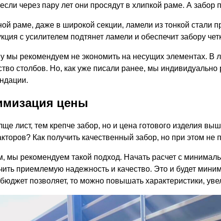
если через пару лет они просядут в хлипкой раме. А забор 
ной раме, даже в широкой секции, ламели из тонкой стали п
укция с усилителем подтянет ламели и обеспечит забору чет
у мы рекомендуем не экономить на несущих элементах. В л
ство столбов. Но, как уже писали ранее, мы индивидуально
ндации.
имизация цены
лще лист, тем крепче забор, но и цена готового изделия в
акторов? Как получить качественный забор, но при этом не 
м, мы рекомендуем такой подход. Начать расчет с минимал
чить приемлемую надежность и качество. Это и будет мини
 бюджет позволяет, то можно повышать характеристики, уве