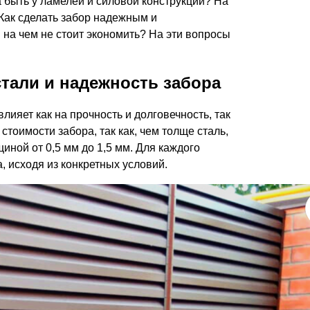
 быть у ламелей и силовой конструкции? На
Каркасы ворот
 Как сделать забор надежным и
Калитки
на чем не стоит экономить? На эти вопросы
Входные группы
тали и надежность забора
ВСЕ ДЛЯ ЗАБОРА
ияет как на прочность и долговечность, так
Панели для забора
стоимости забора, так как, чем толще сталь,
иной от 0,5 мм до 1,5 мм. Для каждого
 исходя из конкретных условий.