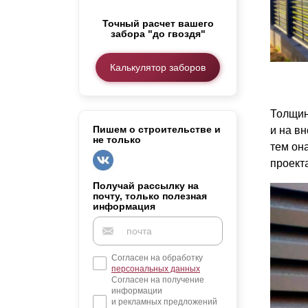
Заборы для дачи
Точный расчет вашего
Элитные заборы для коттеджей
забора "до гвоздя"
Заборы и ограждения для школ
Забор на участок 10 соток
Калькулятор заборов
Заборы и ограждения для дома
Толщин
Пишем о строительстве и
и на вн
не только
тем он
проект
Получай рассылку на
почту, только полезная
информация
Согласен на обработку
персональных данных
Согласен на получение
информации
и рекламных предложений