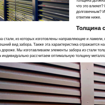
толщина должна
ВЫБОР ПО ХАРАКТЕРИСТИКАМ
что это влияет?
Горизонтальные заборы
долговечным? И 
Высокие заборы
ответим ниже.
Красивые, дизайнерские заборы
Толщина с
ВЫБОР ПО СПОСОБУ МОНТАЖА
а стали, из которых изготовлены направляющие и ламели, вл
ешний вид забора. Также эта характеристика отражается на 
Заборы под ключ
а дороже. Мы изготавливаем элементы забора из стали толщ
Готовые заборы
а индивидуально рассчитаем оптимальную толщину металла,
Комплекты заборов-лего "сделай сам"
Быстровозводимые заборы