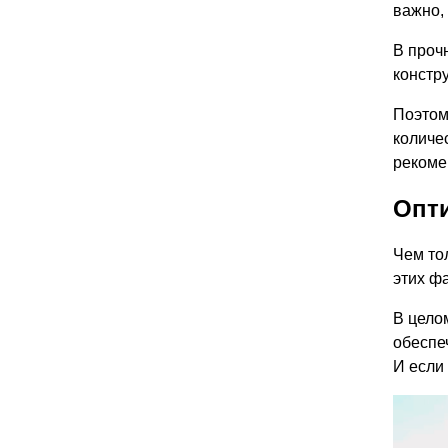
важно, 
В проч
констр
Поэтом
количе
рекоме
Опт
Чем то
этих ф
В цело
обеспе
И если