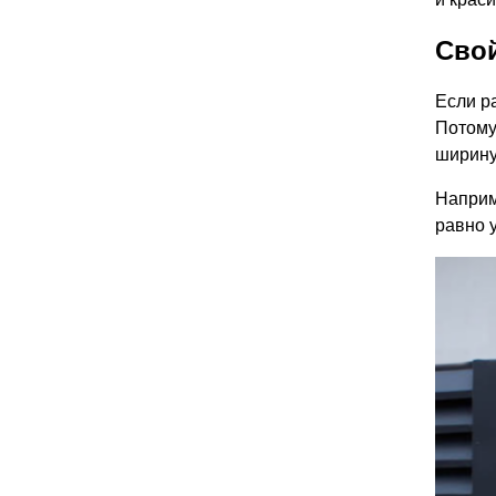
Сво
Если р
Потому 
ширину
Наприм
равно 