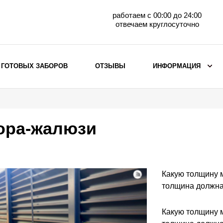
работаем с 00:00 до 24:00
отвечаем круглосуточно
 ГОТОВЫХ ЗАБОРОВ
ОТЗЫВЫ
ИНФОРМАЦИЯ
ВЫБОР ПО МАТЕРИАЛУ
Заборы с кирпичными столбами
ора-жалюзи
Заборы из евроштакетника
горизонтального
Металлические заборы для дачи
Забор жалюзи с кирпичными столбами
Какую толщину 
Металлические заборы
толщина должна
Металлические ограждения
Какую толщину 