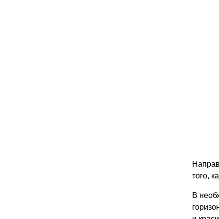
Направ
того, к
В необ
горизо
и крас