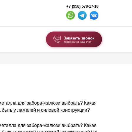
+7 (958) 578-17-18
Заказать звонок
позвоним за наш счет
ВЫБОР ПО ТИПУ
Модульные заборы и ограждения
Комбинированные заборы
Секционные заборы
металла для забора-жалюзи выбрать? Какая
ВОРОТА И КАЛИТКИ
 быть у ламелей и силовой конструкции?
Ворота откатные
Ворота распашные
металла для забора-жалюзи выбрать? Какая
Ворота складные гармошка