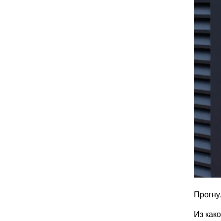
Прогну
Из как