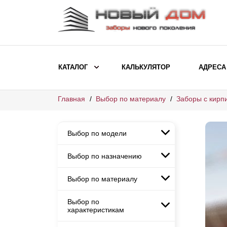
КАТАЛОГ
КАЛЬКУЛЯТОР
АДРЕСА
Главная
Выбор по материалу
Заборы с кирп
ВЫБОР ПО МОДЕЛИ
Заборы Ранчо
Выбор по модели
Заборы Хай-тек
Заборы Классика
Выбор по назначению
Заборы Ранчо
Заборы Жалюзи
Заборы Хай-тек
Выбор по материалу
Заборы и ограждения для
Заборы Классика
детских садов
ВЫБОР ПО НАЗНАЧЕНИЮ
Заборы Жалюзи
Выбор по
Заборы с кирпичными столбами
Заборы для дачи
характеристикам
Заборы и ограждения для детских
Заборы из евроштакетника
Элитные заборы для коттеджей
садов