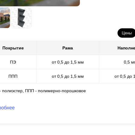
много богаче и разнообразнее. Порошковая окраска подходит для с
каких ограничений в процессе работы.
Цены
Покрытие
Рама
Наполн
ПЭ
от 0,5 до 1,5 мм
0,5 м
ППП
от 0,5 до 1,5 мм
от 0,5 до 
 - полиэстер, ППП - полимерно-порошковое
робнее