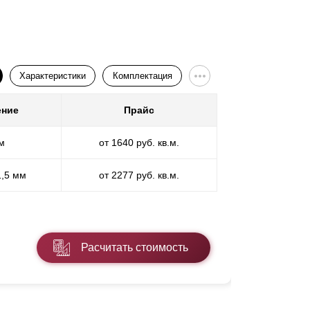
тали любой толщины, и здесь не будет
Характеристики
Комплектация
ение
Прайс
Покр
м
от 1640 руб. кв.м.
П
1,5 мм
от 2277 руб. кв.м.
ПП
* ПЭ - поли
Расчитать стоимость
Подробнее