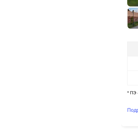
на
ни
* ПЭ
Под