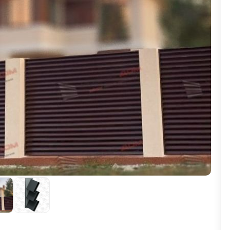
ВЫБОР ПО ХАРАКТЕРИСТИКАМ
Горизонтальные заборы
Высокие заборы
Красивые, дизайнерские заборы
ВЫБОР ПО СПОСОБУ МОНТАЖА
Заборы под ключ
Готовые заборы
Комплекты заборов-лего "сделай сам"
Быстровозводимые заборы