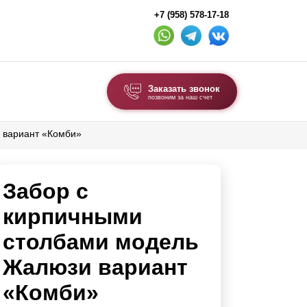
+7 (958) 578-17-18
Заказать звонок
позвоним за наш счет
 вариант «Комби»
ВЫБОР ПО ТИПУ
Модульные заборы и ограждения
Забор с
Комбинированные заборы
Секционные заборы
кирпичными
столбами модель
ВОРОТА И КАЛИТКИ
Жалюзи вариант
Ворота откатные
«Комби»
Ворота распашные
Ворота складные гармошка