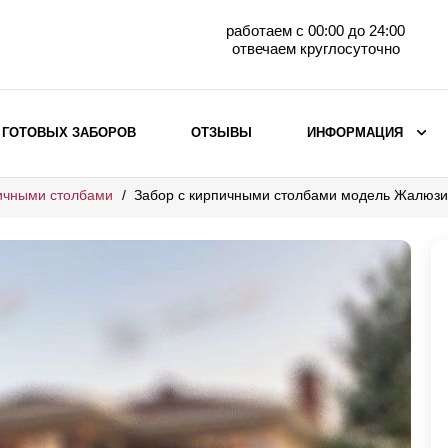
работаем с 00:00 до 24:00
отвечаем круглосуточно
 ГОТОВЫХ ЗАБОРОВ
ОТЗЫВЫ
ИНФОРМАЦИЯ
ичными столбами
Забор с кирпичными столбами модель Жалюзи
ВЫБОР ПО МАТЕРИАЛУ
Заборы с кирпичными столбами
Заборы из евроштакетника
горизонтального
Металлические заборы для дачи
Забор жалюзи с кирпичными столбами
Металлические заборы
Металлические ограждения