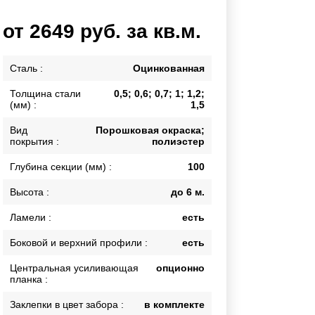
Каркасы ворот
от 2649 руб. за кв.м.
Калитки
Входные группы
Сталь :
Оцинкованная
Толщина стали
0,5; 0,6; 0,7; 1; 1,2;
ВСЕ ДЛЯ ЗАБОРА
(мм) :
1,5
Панели для забора
Вид
Порошковая окраска;
покрытия :
полиэстер
Глубина секции (мм) :
100
Высота :
до 6 м.
Ламели :
есть
Боковой и верхний профили :
есть
Центральная усиливающая
опционно
планка :
Заклепки в цвет забора :
в комплекте