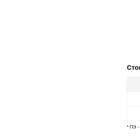
Сто
* ПЭ 